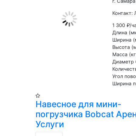
г. Самара
Контакт: 
1 300
₽/ч
Длина (мм
Ширина (м
Высота (м
Масса (кг)
Диаметр 
Количеств
Угол пово
Ширина п
Навесное для мини-
погрузчика Bobcat Аре
Услуги