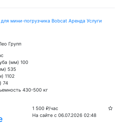
 для мини-погрузчика Bobcat Аренда Услуги
Лео Групп
ас
ба (мм) 100

м) 535

) 1102

 74

ъемность 430-500 кг
1 500
₽/час
На сайте с 06.07.2026 02:48
е