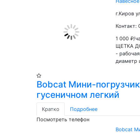
Навесное
г.Киров у
Контакт: 
1 000
₽/ч
ЩЕТКА Д
- рабоча
диаметр 
Bobcat Мини-погрузчик
гусеничном легкий
Кратко
Подробнее
Посмотреть телефон
Bobcat М