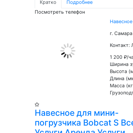
Кратко
Подробнее
Посмотреть телефон
Навесное
г. Самара
Контакт: 
1 200
₽/ч
Ширина зу
Высота (м
Длина (мм
Масса (кг)
Грузопод
Навесное для мини-
погрузчика Bobcat S Вс
Услуги Аренда Услуги