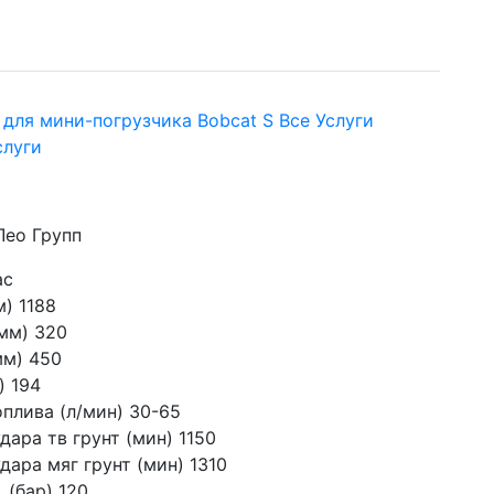
 для мини-погрузчика Bobcat S Все Услуги
слуги
Лео Групп
ас
) 1188

мм) 320

м) 450

 194

плива (л/мин) 30-65

дара тв грунт (мин) 1150

дара мяг грунт (мин) 1310

 (бар) 120