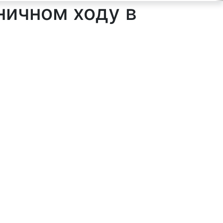
ничном ходу в
ильтр