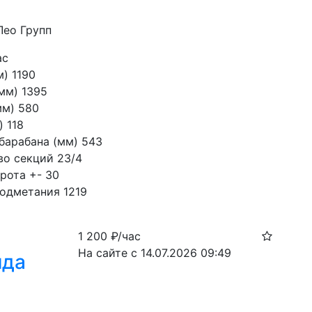
Лео Групп
ас
) 1190

м) 1395

м) 580

 118

барабана (мм) 543

о секций 23/4

рота +- 30

одметания 1219
1 200
₽/час
На сайте с 14.07.2026 09:49
нда