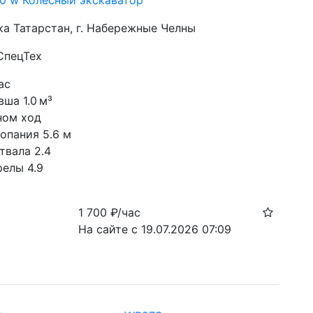
60 w Колесный экскаватор
ка Татарстан, г. Набережные Челны
СпецТех
ас
ша 1.0 м³
ном ход
опания 5.6 м
твала 2.4
релы 4.9
1 700
₽/час
На сайте с 19.07.2026 07:09