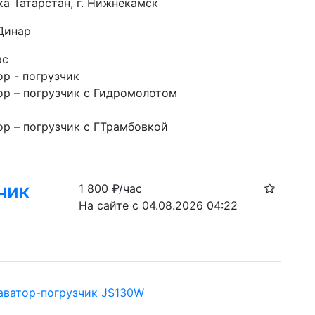
ка Татарстан, г. Нижнекамск
 Динар
ас
ор - погрузчик
ор – погрузчик с Гидромолотом
ор – погрузчик с ГТрамбовкой
чик
1 800
₽/час
На сайте с 04.08.2026 04:22
аватор-погрузчик JS130W