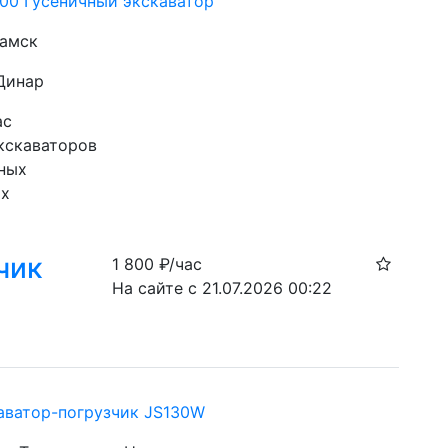
300 Гусеничный экскаватор
камск
 Динар
ас
кскаваторов 
чных
ых
чик
1 800
₽/час
На сайте с 21.07.2026 00:22
аватор-погрузчик JS130W