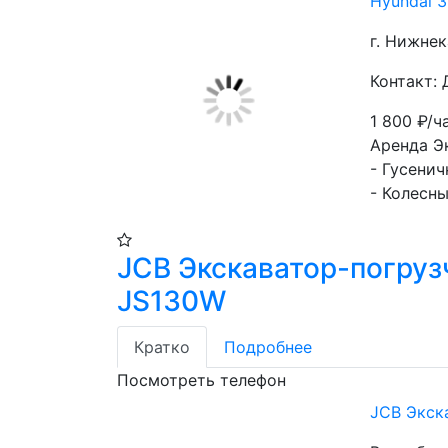
Hyundai 
г. Нижне
Контакт:
1 800
₽/ч
Аренда Э
- Гусени
- Колесн
JCB Экскаватор-погруз
JS130W
Кратко
Подробнее
Посмотреть телефон
JCB Экск