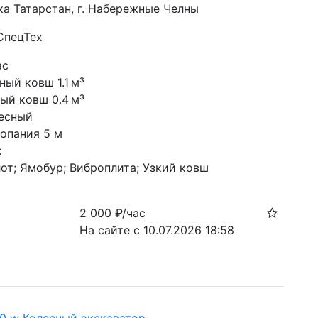
ка Татарстан, г. Набережные Челны
СпецТех
ас
ый ковш 1.1 м³
ый ковш 0.4 м³
есный
копания 5 м
:
от; Ямобур; Виброплита; Узкий ковш
2 000
₽/час
На сайте с 10.07.2026 18:58