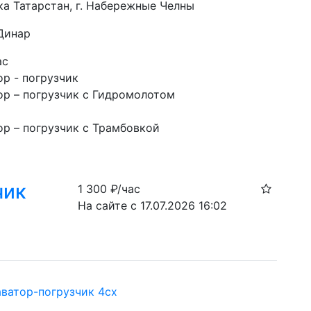
ка Татарстан, г. Набережные Челны
 Динар
ас
ор - погрузчик
ор – погрузчик с Гидромолотом
ор – погрузчик с Трамбовкой
чик
1 300
₽/час
На сайте с 17.07.2026 16:02
аватор-погрузчик 4cx