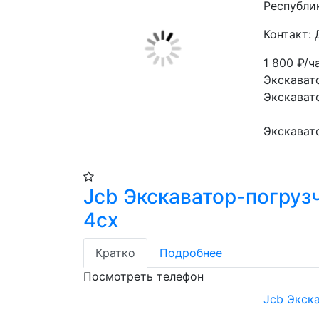
Республи
Контакт:
1 800
₽/ч
Экскават
Экскават
Экскават
Jcb Экскаватор-погруз
4cx
Кратко
Подробнее
Посмотреть телефон
Jcb Экск