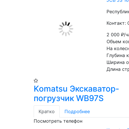
JCB JS 1
Республи
Контакт: 
2 000
₽/ч
Объем ков
На колес
Глубина к
Ширина о
Длина ст
Komatsu Экскаватор-
погрузчик WB97S
Кратко
Подробнее
Посмотреть телефон