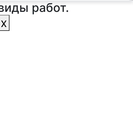
виды работ.
ах
ильтр