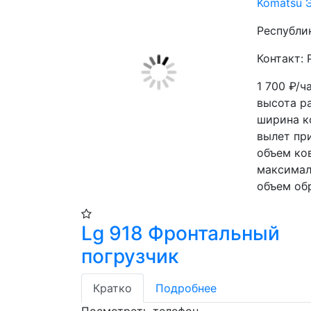
Komatsu 
Республи
Контакт: 
1 700
₽/ч
высота ра
ширина к
вылет пр
объем ков
максимал
объем обр
Lg 918 Фронтальный
погрузчик
Кратко
Подробнее