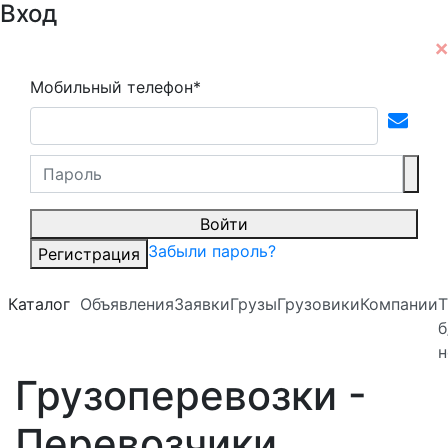
Вход
Мобильный телефон*
Войти
Забыли пароль?
Регистрация
Каталог
Объявления
Заявки
Грузы
Грузовики
Компании
Т
б
н
Грузоперевозки -
Перевозчики,