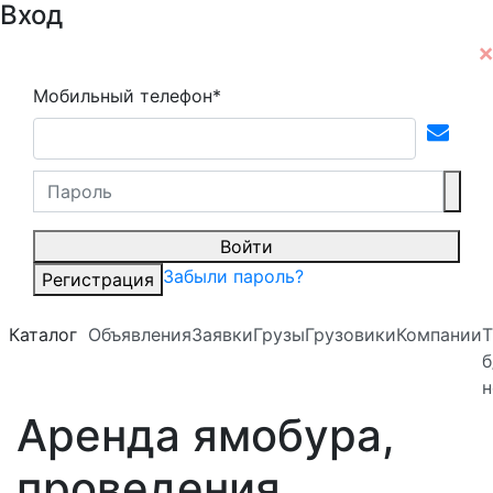
Вход
Мобильный телефон*
Войти
Забыли пароль?
Регистрация
Каталог
Объявления
Заявки
Грузы
Грузовики
Компании
Т
б
н
Аренда ямобура,
проведения