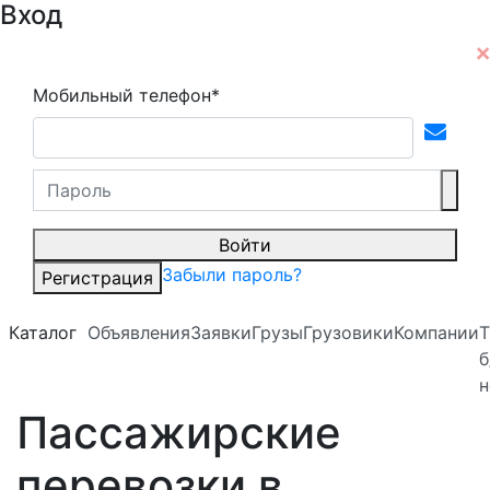
Вход
Мобильный телефон*
Войти
Забыли пароль?
Регистрация
Каталог
Объявления
Заявки
Грузы
Грузовики
Компании
Т
б
н
Пассажирские
перевозки в