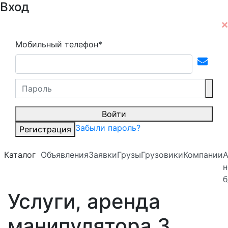
Вход
Мобильный телефон*
Войти
Забыли пароль?
Регистрация
Каталог
Объявления
Заявки
Грузы
Грузовики
Компании
А
н
б
Услуги, аренда
манипулятора 3