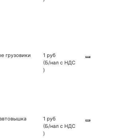
е грузовики
1 руб
(Б/нал с НДС
)
автовышка
1 руб
(Б/нал с НДС
)