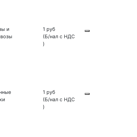
зы и
1 руб
овозы
(Б/нал с НДС
)
нные
1 руб
ки
(Б/нал с НДС
)