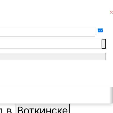
д в
Воткинске