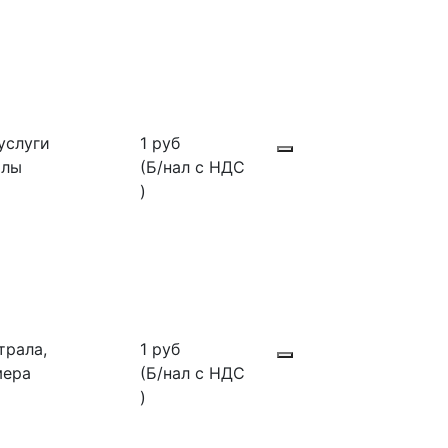
услуги
1 руб
алы
(Б/нал с НДС
)
трала,
1 руб
мера
(Б/нал с НДС
)