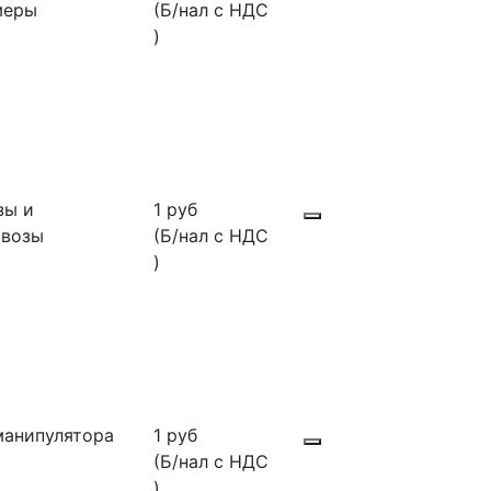
меры
(Б/нал с НДС
)
зы и
1 руб
овозы
(Б/нал с НДС
)
манипулятора
1 руб
(Б/нал с НДС
)