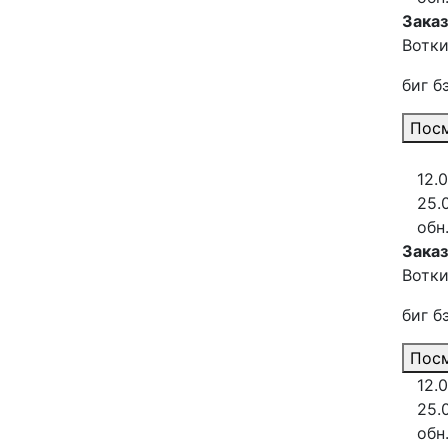
Зака
Вотки
биг б
Посм
12.
25.
обн
Заказ
Вотки
биг б
Посм
12.
25.
обн