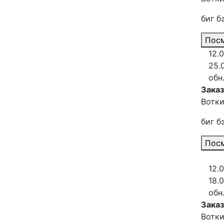
биг б
Посм
12.
25.
обн
Зака
Вотки
биг б
Посм
12.
18.
обн
Заказ
Вотки