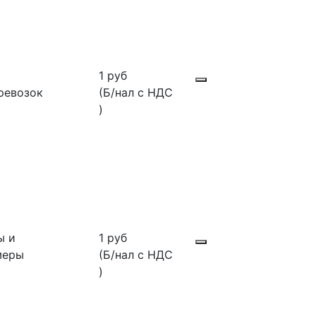
1 руб
ревозок
(Б/нал с НДС
)
ы и
1 руб
меры
(Б/нал с НДС
)