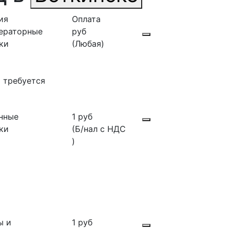
ия
Оплата
ераторные
руб
ки
(Любая)
 требуется
нные
1 руб
ки
(Б/нал с НДС
)
ы и
1 руб