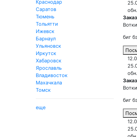
Краснодар
25.
Саратов
обн
Тюмень
Заказ
Тольятти
Вотки
Ижевск
биг б
Барнаул
Ульяновск
Посм
Иркутск
12.
Хабаровск
25.
Ярославль
обн
Владивосток
Зака
Махачкала
Вотки
Томск
биг б
еще
Посм
12.
25.
обн