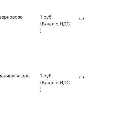
зерновоза
1 руб
(Б/нал с НДС
)
манипулятора
1 руб
(Б/нал с НДС
)