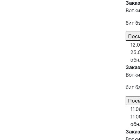
Зака
Вотки
биг б
Посм
12.
25.
обн
Заказ
Вотки
биг б
Посм
11.0
11.
обн
Зака
Вотки