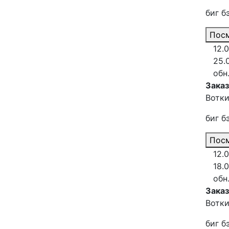
биг б
Посм
12.
25.
обн
Заказ
Вотки
биг б
Посм
12.
18.
обн
Зака
Вотки
биг б