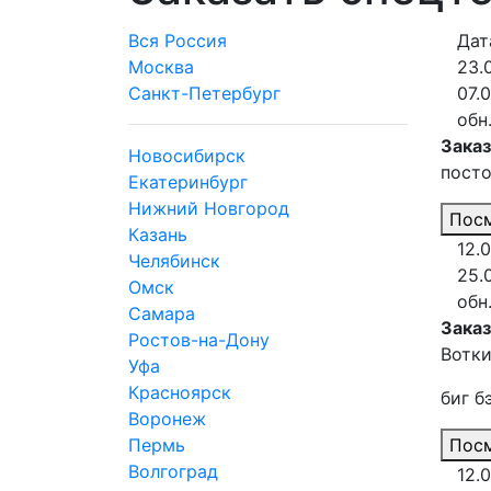
Вся Россия
Дат
Москва
23.
Санкт-Петербург
07.
обн
Заказ
Новосибирск
посто
Екатеринбург
Нижний Новгород
Посм
Казань
12.
Челябинск
25.
Омск
обн.
Самара
Зака
Ростов-на-Дону
Вотки
Уфа
Красноярск
биг б
Воронеж
Пермь
Посм
Волгоград
12.