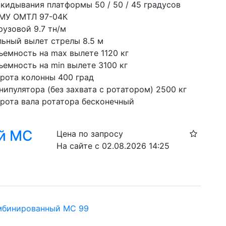
окидывания платформы 50 / 50 / 45 градусов
МУ ОМТЛ 97-04К
рузовой 9.7 тн/м
ьный вылет стрелы 8.5 м
ъемность на max вылете 1120 кг
ъемность на min вылете 3100 кг
орота колонны 400 град
ипулятора (без захвата с ротатором) 2500 кг
орота вала ротатора бесконечный
й МС
Цена по запросу
На сайте с 02.08.2026 14:25
мбинированный МС 99