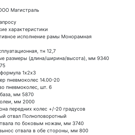
 ООО Магистраль
запросу
кие характеристики
тивное исполнение рамы Монорамная
плуатационная, тн 12,7
ые размеры (длина/ширина/высота), мм 9340 
475
 формула 1х2х3
ер пневмоколес 14.00-20
о пневмоколес, шт. 6
 база, мм 5870
олеи, мм 2000
она передних колес +/-20 градусов
ый отвал Полноповоротный
твала по боковым ножам, мм 3740
вынос отвала в обе стороны, мм 800