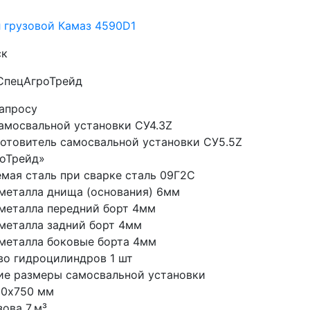
 грузовой Камаз 4590D1
ск
 СпецАгроТрейд
запросу
амосвальной установки СУ4.3Z
готовитель самосвальной установки СУ5.5Z 
оТрейд»
мая сталь при сварке сталь 09Г2С
металла днища (основания) 6мм
металла передний борт 4мм
металла задний борт 4мм
металла боковые борта 4мм
во гидроцилиндров 1 шт
ие размеры самосвальной установки 
00х750 мм
ова 7 м³