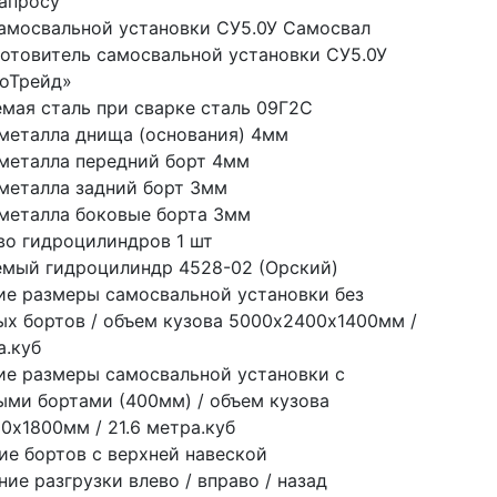
запросу
амосвальной установки СУ5.0У Самосвал
готовитель самосвальной установки СУ5.0У 
оТрейд»
мая сталь при сварке сталь 09Г2С
металла днища (основания) 4мм
металла передний борт 4мм
металла задний борт 3мм
металла боковые борта 3мм
во гидроцилиндров 1 шт
мый гидроцилиндр 4528-02 (Орский)
ие размеры самосвальной установки без 
ых бортов / объем кузова 5000х2400х1400мм / 
а.куб
ие размеры самосвальной установки с 
ыми бортами (400мм) / объем кузова 
0х1800мм / 21.6 метра.куб
ие бортов с верхней навеской
ие разгрузки влево / вправо / назад