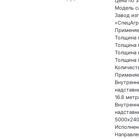
Цена по 
Модель с
Завод из
«СпецАгр
Применяе
Толщина 
Толщина 
Толщина 
Толщина 
Количест
Применяе
Внутренн
надставн
16.8 метр
Внутренн
надставн
5000х240
Исполнен
Направлен