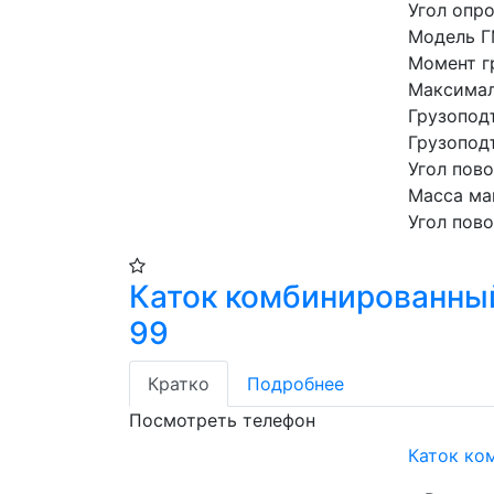
Угол опр
Модель Г
Момент г
Максимал
Грузопод
Грузопод
Угол пов
Масса ман
Угол пов
Каток комбинированны
99
Кратко
Подробнее
Посмотреть телефон
Каток ко