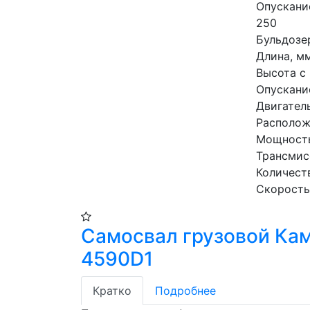
Опускани
250
Бульдозе
Длина, м
Высота с
Опускани
Двигател
Располож
Мощность
Трансмис
Количеств
Скорость
Самосвал грузовой Ка
4590D1
Кратко
Подробнее