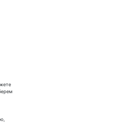
жете 
ерем 
, 