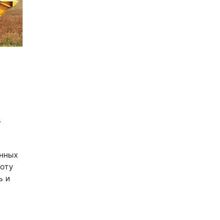
 
нных 
оту 
 и 