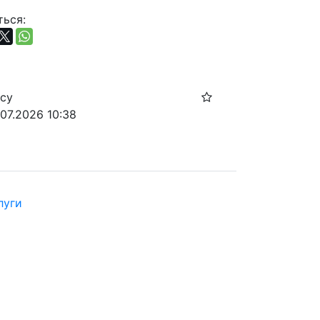
ься:
осу
.07.2026 10:38
луги