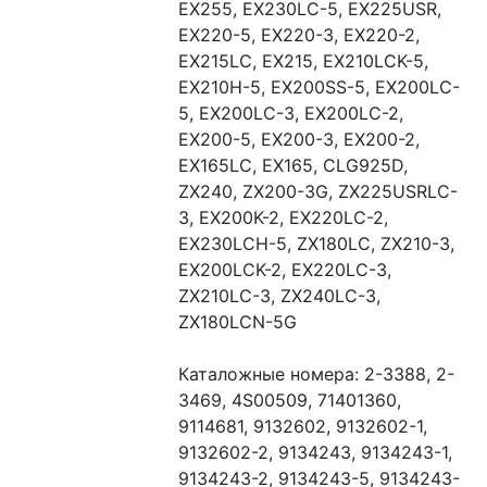
EX255, EX230LC-5, EX225USR, 
EX220-5, EX220-3, EX220-2, 
EX215LC, EX215, EX210LCK-5, 
EX210H-5, EX200SS-5, EX200LC-
5, EX200LC-3, EX200LC-2, 
EX200-5, EX200-3, EX200-2, 
EX165LC, EX165, CLG925D, 
ZX240, ZX200-3G, ZX225USRLC-
3, EX200K-2, EX220LC-2, 
EX230LCH-5, ZX180LC, ZX210-3, 
EX200LCK-2, EX220LC-3, 
ZX210LC-3, ZX240LC-3, 
ZX180LCN-5G

Каталожные номера: 2-3388, 2-
3469, 4S00509, 71401360, 
9114681, 9132602, 9132602-1, 
9132602-2, 9134243, 9134243-1, 
9134243-2, 9134243-5, 9134243-