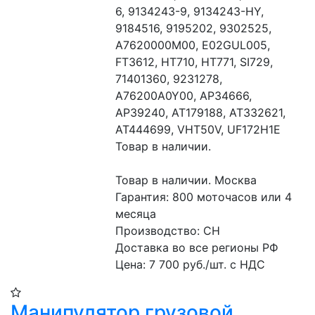
6, 9134243-9, 9134243-HY, 
9184516, 9195202, 9302525, 
A7620000M00, E02GUL005, 
FT3612, HT710, HT771, SI729, 
71401360, 9231278, 
A76200A0Y00, AP34666, 
AP39240, AT179188, AT332621, 
AT444699, VHT50V, UF172H1E

Товар в наличии.

Товар в наличии. Москва

Гарантия: 800 моточасов или 4 
месяца

Производство: CH

Доставка во все регионы РФ

Цена: 7 700 руб./шт. с НДС
Манипулятор грузовой