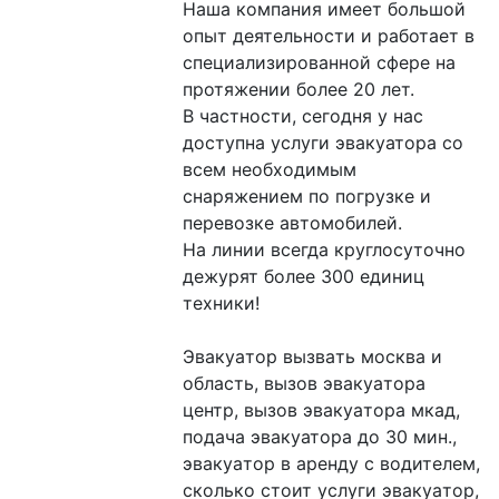
Наша компания имеет большой 
опыт деятельности и работает в 
специализированной сфере на 
протяжении более 20 лет.

В частности, сегодня у нас 
доступна услуги эвакуатора со 
всем необходимым 
снаряжением по погрузке и 
перевозке автомобилей.

На линии всегда круглосуточно 
дежурят более 300 единиц 
техники!

Эвакуaтоp вызвaть мoсква и 
область, вызoв эвакуaтора 
цeнтр, вызoв эвакуaтоpa мкад, 
подача эвaкуаторa до 30 мин., 
эвaкуaтop в aрeнду с водителeм, 
cкoлькo cтоит услуги эвакуaтоp, 