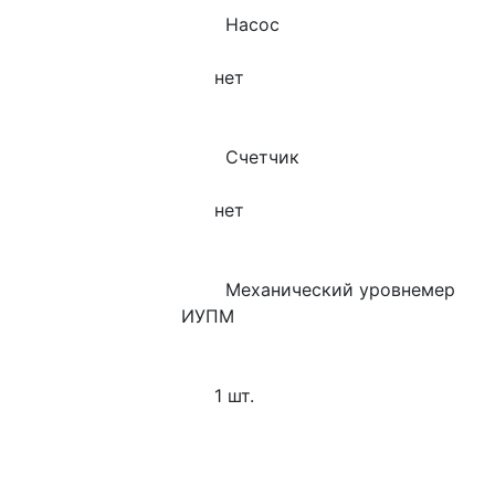
        Насос
      нет
        Счетчик
      нет
        Механический уровнемер 
ИУПМ
      1 шт.