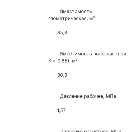
        Вместимость 
геометрическая, м³
      35,3
        Вместимость полезная (при 
К = 0,85), м³
      30,3
        Давление рабочее, МПа
      1,57
        Давление расчетное, МПа