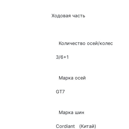
   Ходовая часть
        Количество осей/колес
      3/6+1
        Марка осей
      GT7
        Марка шин
      Cordiant   (Китай)