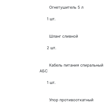
        Огнетушитель 5 л
      1 шт.
        Шланг сливной
      2 шт.
        Кабель питания спиральный 
АБС
      1 шт.
        Упор противооткатный