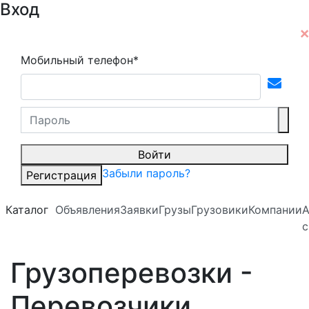
Вход
Мобильный телефон*
Войти
Забыли пароль?
Регистрация
Каталог
Объявления
Заявки
Грузы
Грузовики
Компании
А
с
Грузоперевозки -
Перевозчики,