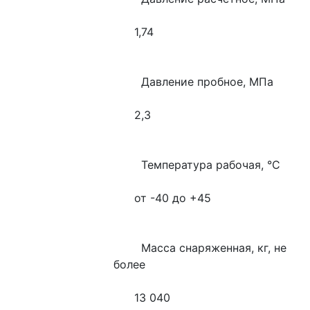
      1,74
        Давление пробное, МПа
      2,3
        Температура рабочая, °С
      от -40 до +45
        Масса снаряженная, кг, не 
более
      13 040