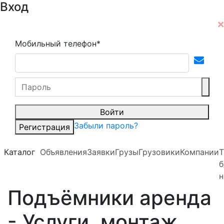
Вход
Мобильный телефон*
Войти
Забыли пароль?
Регистрация
Каталог
Объявления
Заявки
Грузы
Грузовики
Компании
Т
б
н
Подъёмники аренда
- Услуги, монтаж,