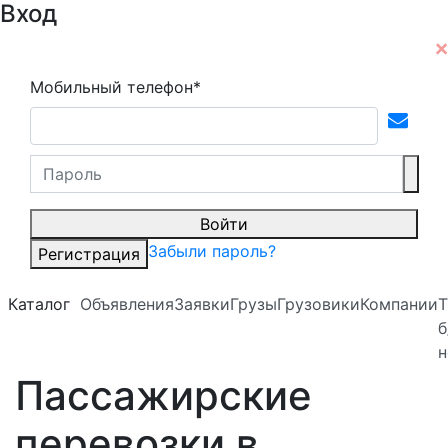
Вход
Мобильный телефон*
Войти
Забыли пароль?
Регистрация
Каталог
Объявления
Заявки
Грузы
Грузовики
Компании
Т
б
н
Пассажирские
перевозки в