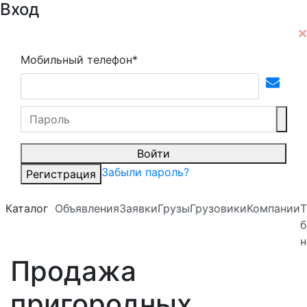
Вход
Мобильный телефон*
Войти
Забыли пароль?
Регистрация
Каталог
Объявления
Заявки
Грузы
Грузовики
Компании
Т
б
н
Продажа
пригородных