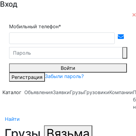
Вход
Мобильный телефон*
Войти
Забыли пароль?
Регистрация
Каталог
Объявления
Заявки
Грузы
Грузовики
Компании
б
н
Найти
Грузы
Вязьма