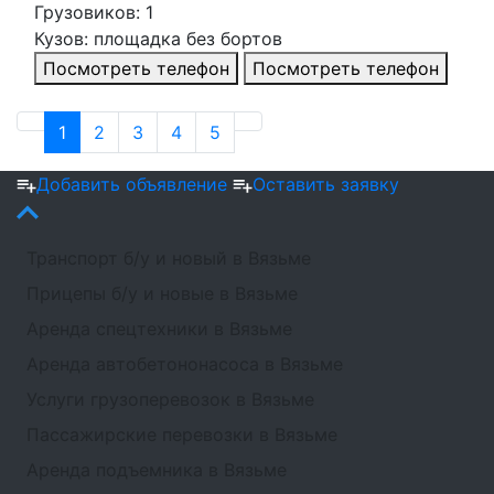
Грузовиков: 1
Кузов: площадка без бортов
Посмотреть телефон
Посмотреть телефон
1
2
3
4
5
Добавить объявление
Оставить заявку
Транспорт б/у и новый в Вязьме
Прицепы б/у и новые в Вязьме
Аренда спецтехники в Вязьме
Аренда автобетононасоса в Вязьме
Услуги грузоперевозок в Вязьме
Пассажирские перевозки в Вязьме
Аренда подъемника в Вязьме