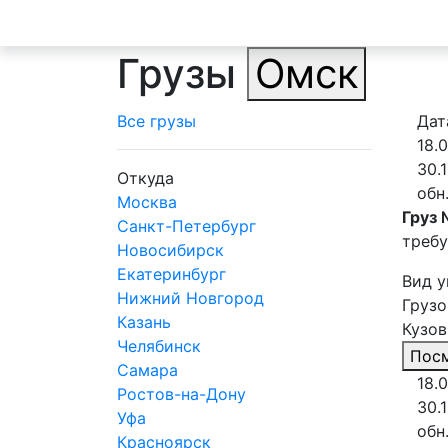
Грузы
Омск
Все грузы
Дат
18.
30.
Откуда
обн
Москва
Груз 
Санкт-Петербург
требу
Новосибирск
Екатеринбург
Вид у
Нижний Новгород
Грузо
Казань
Кузов
Челябинск
Посм
Самара
18.
Ростов-на-Дону
30.
Уфа
обн
Красноярск