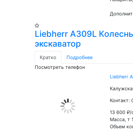
Дополнит
Liebherr A309L Колесн
экскаватор
Кратко
Подробнее
Посмотреть телефон
Liebherr
Калужская
Контакт:
13 600
₽/
Масса, т 
Объем ков