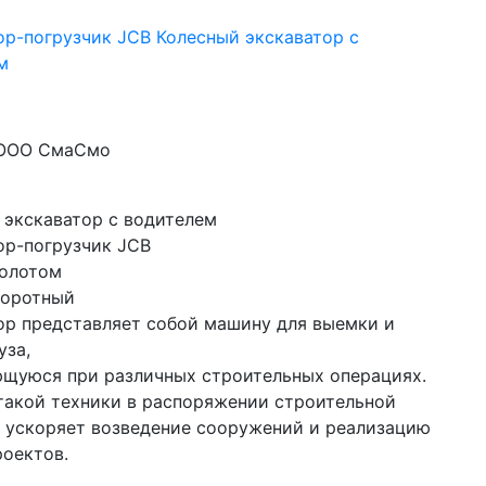
ор-погрузчик JCB Колесный экскаватор с
м
 ООО СмаСмо
 экскаватор с водителем

ор-погрузчик JCB

олотом

оротный

ор представляет собой машину для выемки и 
за, 

щуюся при различных строительных операциях. 

такой техники в распоряжении строительной 
 ускоряет возведение сооружений и реализацию 
роектов.