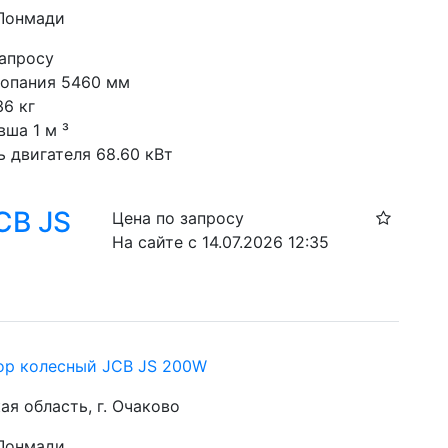
 Лонмади
запросу
копания 5460 мм
36 кг
вша 1 м ³
 двигателя 68.60 кВт
CB JS
Цена по запросу
На сайте с 14.07.2026 12:35
ор колесный JCB JS 200W
я область, г. Очаково
 Лонмади