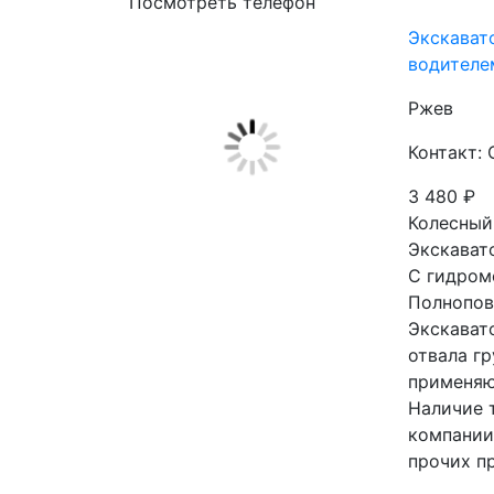
Посмотреть телефон
Экскават
водителе
Ржев
Контакт:
3 480
₽
Колесный
Экскават
С гидром
Полнопов
Экскават
отвала гру
применяю
Наличие 
компании
прочих п