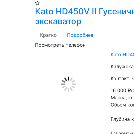
Kato HD450V II Гусени
экскаватор
Кратко
Подробнее
Посмотреть телефон
Kato HD4
Калужская
Контакт:
16 000
₽/
Масса, кг
Объем ков
Глубина к
Габариты,