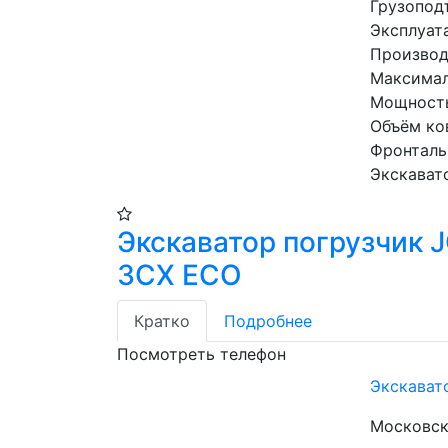
Грузопод
Эксплуат
Производ
Максимал
Мощность 
Объём ков
Фронтальн
Экскавато
Экскаватор погрузчик 
3CX ECO
Кратко
Подробнее
Посмотреть телефон
Экскават
Московска