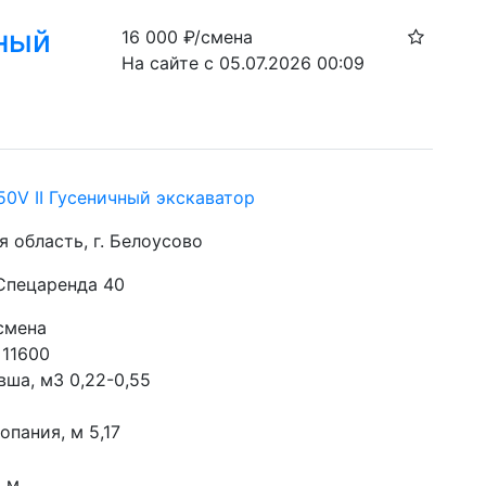
чный
16 000
₽/смена
На сайте с 05.07.2026 00:09
50V II Гусеничный экскаватор
 область, г. Белоусово
 Спецаренда 40
смена
 11600 
ша, м3 0,22-0,55  
опания, м 5,17 
 м 