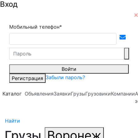
Вход
Мобильный телефон*
Войти
Забыли пароль?
Регистрация
Каталог
Объявления
Заявки
Грузы
Грузовики
Компании
А
э
Найти
Грузы
Воронеж