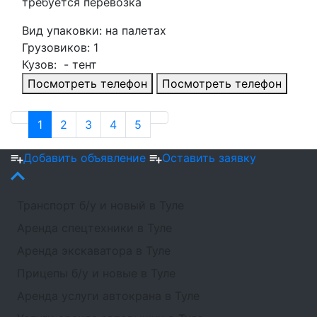
требуется перевозка
Вид упаковки: на палетах
Грузовиков: 1
Кузов: - тент
Посмотреть телефон
Посмотреть телефон
1
2
3
4
5
Добавить объявление
Оставить заявку
Транспорт б/у и новый в Туле
Аренда спецтехники в Туле
Аренда экскаватора в Туле
Прицепы б/у и новые в Туле
Аренда услуги автокрана в Туле