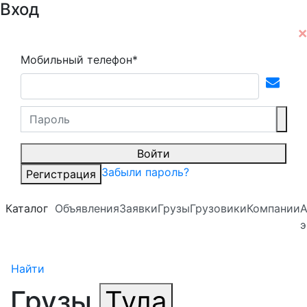
Вход
Мобильный телефон*
Войти
Забыли пароль?
Регистрация
Каталог
Объявления
Заявки
Грузы
Грузовики
Компании
А
э
Найти
Грузы
Тула