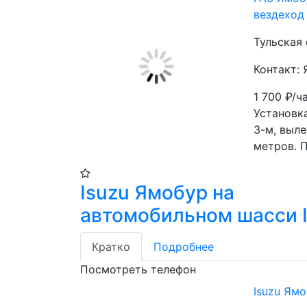
вездеход
Тульская 
Контакт:
1 700
₽/ч
Установка
3-м, выле
метров. 
Isuzu Ямобур на
автомобильном шасси I
Кратко
Подробнее
Посмотреть телефон
Isuzu Ямо