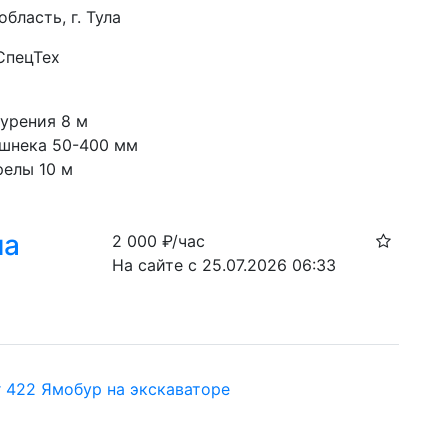
область, г. Тула
СпецТех
с
бурения 8 м
шнека 50-400 мм
релы 10 м
на
2 000
₽/час
На сайте с 25.07.2026 06:33
ar 422 Ямобур на экскаваторе