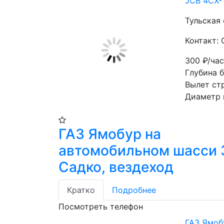
JCB 4CX-
Тульская 
Контакт: 
300
₽/ча
Глубина б
Вылет ст
Диаметр 
ГАЗ Ямобур на
автомобильном шасси 
Садко, вездеход
Кратко
Подробнее
Посмотреть телефон
ГАЗ Ямоб