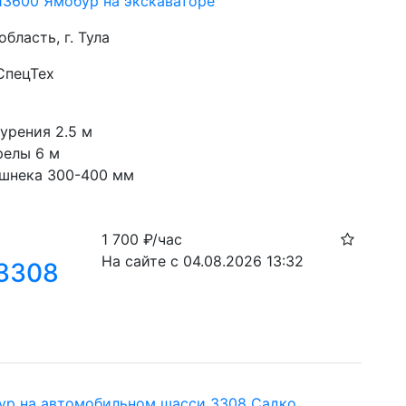
13600 Ямобур на экскаваторе
область, г. Тула
СпецТех
с
урения 2.5 м
релы 6 м
шнека 300-400 мм
1 700
₽/час
На сайте с 04.08.2026 13:32
3308
ур на автомобильном шасси 3308 Садко,