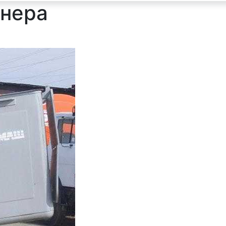
йнера