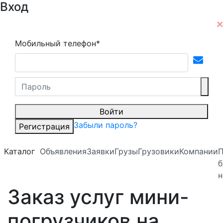
Вход
Мобильный телефон*
Войти
Забыли пароль?
Регистрация
Каталог
Объявления
Заявки
Грузы
Грузовики
Компании
б
н
Заказ услуг мини-
погрузчиков на