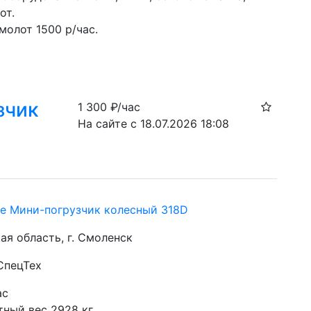
от. 
омолот 1500 р/час. 
зчик
1 300
₽/час
На сайте с 18.07.2026 18:08
re Мини-погрузчик колесный 318D
ая область, г. Смоленск
СпецТех
ас
тный вес 2928 кг