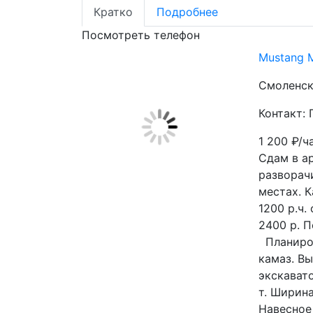
Кратко
Подробнее
Посмотреть телефон
Mustang 
Смоленск
Контакт: 
1 200
₽/ч
Сдам в а
разворачи
местах. К
1200 р.ч.
2400 р. П
  Планирование участков. Снятие грунта с погрузкой в 
камаз. Вы
экскавато
т. Ширина
Навесное