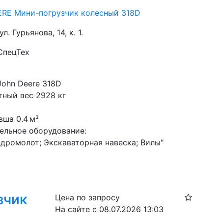
RE Мини-погрузчик колесный 318D
ул. Гурьянова, 14, к. 1.
СпецТех
с
John Deere 318D
тный вес 2928 кг
вша 0.4 м³
ельное оборудование:
идромолот; Экскаваторная навеска; Вилы"
зчик
Цена по запросу
На сайте с 08.07.2026 13:03