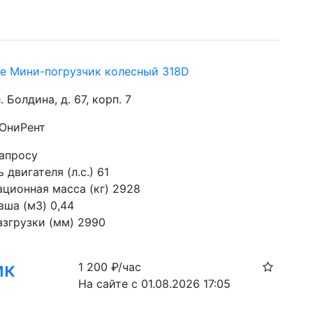
re Мини-погрузчик колесный 318D
. Болдина, д. 67, корп. 7
 ЮниРент
запросу
двигателя (л.с.) 61
ационная масса (кг) 2928
вша (м3) 0,44
азгрузки (мм) 2990
ик
1 200
₽/час
На сайте с 01.08.2026 17:05