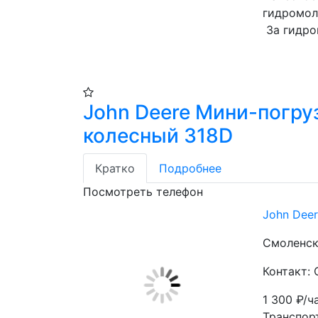
гидромол
 За гидр
John Deere Мини-погру
колесный 318D
Кратко
Подробнее
Посмотреть телефон
John Dee
Смоленск
Контакт: 
1 300
₽/ч
Транспор