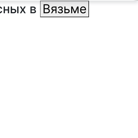
сных в
Вязьме
ильтр