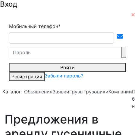
Вход
Мобильный телефон*
Войти
Забыли пароль?
Регистрация
Каталог
Объявления
Заявки
Грузы
Грузовики
Компании
б
н
Предложения в
аренду гусеничные