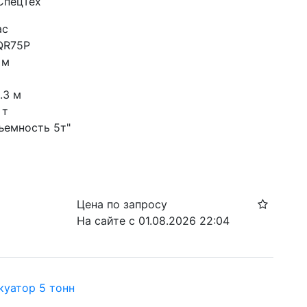
СпецТех
ас
QR75P
 м
.3 м
 т
ъемность 5т"
Цена по запросу
На сайте с 01.08.2026 22:04
куатор 5 тонн