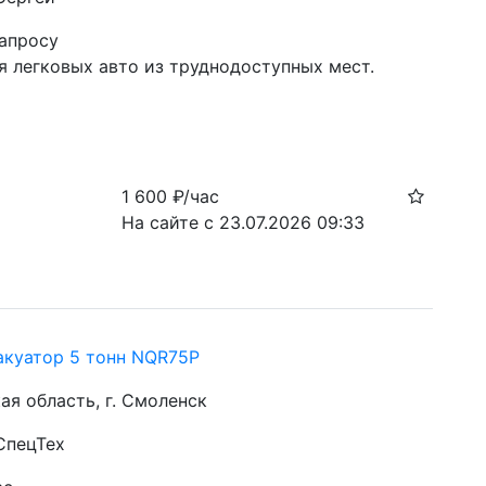
запросу
я легковых авто из труднодоступных мест.
н
1 600
₽/час
На сайте с 23.07.2026 09:33
акуатор 5 тонн NQR75P
ая область, г. Смоленск
СпецТех