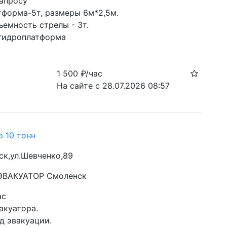
запросу
форма-5т, размеры 6м*2,5м. 

емность стрелы - 3т. 

гидроплатформа
1 500
₽/час
На сайте с 28.07.2026 08:57
р 10 тонн
ск,ул.Шевченко,89
 ЭВАКУАТОР Смоленск
ас
акуатора.

 эвакуации.
