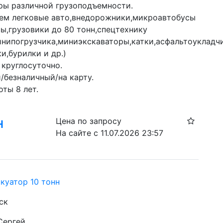
ры различной грузоподъемности.

ем легковые авто,внедорожники,микроавтобусы 
ы,грузовики до 80 тонн,спецтехнику 
нипогрузчика,миниэкскаваторы,катки,асфальтоукладч
и,бурилки и др.)

круглосуточно.

безналичный/на карту.

ты 8 лет.
н
Цена по запросу
На сайте с 11.07.2026 23:57
куатор 10 тонн
ск
Сергей