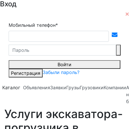
Вход
Мобильный телефон*
Войти
Забыли пароль?
Регистрация
Каталог
Объявления
Заявки
Грузы
Грузовики
Компании
А
н
б
Услуги экскаватора-
погрузчика в