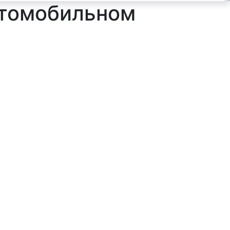
втомобильном
ильтр