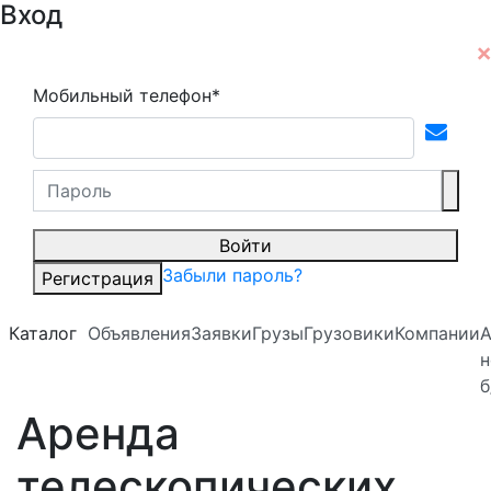
Вход
Мобильный телефон*
Войти
Забыли пароль?
Регистрация
Каталог
Объявления
Заявки
Грузы
Грузовики
Компании
А
н
б
Аренда
телескопических