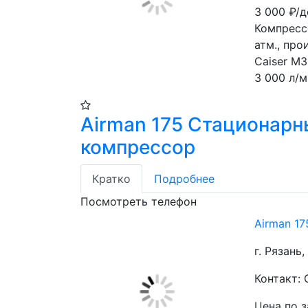
3 000
₽/д
Компресс
атм., про
Caiser M3
3 000 л/ми
Airman 175 Стационар
компрессор
Кратко
Подробнее
Посмотреть телефон
Airman 1
г. Рязань,
Контакт: 
Цена по 