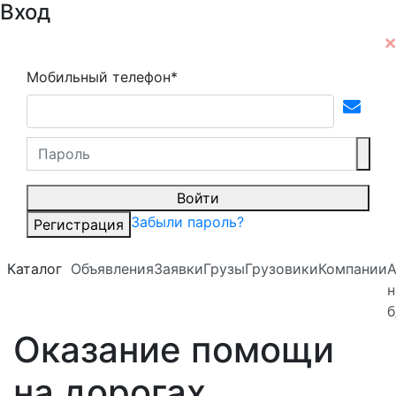
Вход
Мобильный телефон*
Войти
Забыли пароль?
Регистрация
Каталог
Объявления
Заявки
Грузы
Грузовики
Компании
А
н
б
Оказание помощи
на дорогах