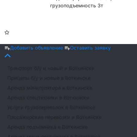
грузоподъемность 3т
Фильтр
Добавить объявление
Оставить заявку
Транспорт б/у и новый в Воткинске
Прицепы б/у и новые в Воткинске
Аренда манипулятора в Воткинске
Аренда спецтехники в Воткинске
Услуги грузоперевозок в Воткинске
Пассажирские перевозки в Воткинске
Аренда подъемника в Воткинске
Аренда мини-погрузчика в Воткинске