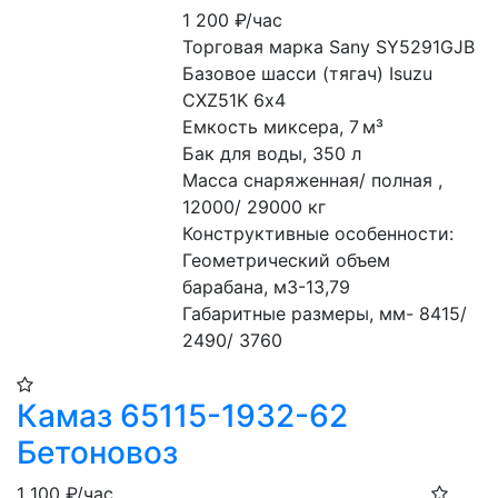
1 200
₽/час
Торговая марка Sany SY5291GJB
Базовое шасси (тягач) Isuzu 
CXZ51K 6х4
Емкость миксера, 7 м³
Бак для воды, 350 л
Масса снаряженная/ полная , 
12000/ 29000 кг
Конструктивные особенности:
Геометрический объем 
барабана, м3-13,79
Габаритные размеры, мм- 8415/ 
2490/ 3760
Камаз 65115-1932-62
Бетоновоз
1 100
₽/час