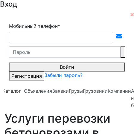
Вход
Мобильный телефон*
Войти
Забыли пароль?
Регистрация
Каталог
Объявления
Заявки
Грузы
Грузовики
Компании
А
н
б
Услуги перевозки
бетоновозами в