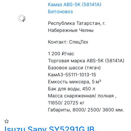
Камаз ABS-5K (58141A)
Бетоновоз
Республика Татарстан, г.
Набережные Челны
Контакт: СпецТех
1 200
₽/час
Торговая марка ABS-5K (58141A)
Базовое шасси (тягач) 
КамАЗ-55111-1013-15
Емкость миксера, 5 м³
Бак для воды, 450 л
Масса снаряженная/ полная , 
11650/ 20725 кг
Габариты, 8000/ 2500/ 3600 мм.
Isuzu Sany SY5291GJB