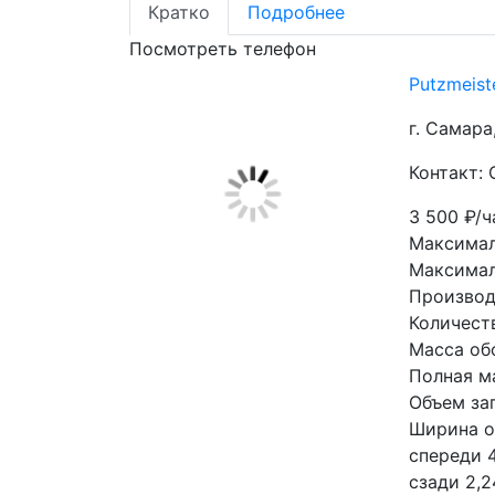
Кратко
Подробнее
Посмотреть телефон
Putzmeis
г. Самара
Контакт:
3 500
₽/ч
Максимал
Максимал
Производ
Количест
Масса об
Полная м
Объем за
Ширина о
спереди 
сзади 2,2