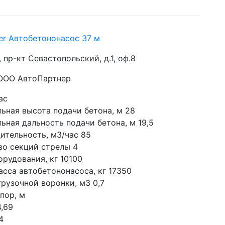
ter Автобетононасос 37 м
, пр-кт Севастопольский, д.1, оф.8
 ООО АвтоПартнер
ас
ьная высота подачи бетона, м 28
ьная дальность подачи бетона, м 19,5
ительность, м3/час 85
во секций стрелы 4
орудования, кг 10100
асса автобетононасоса, кг 17350
грузочной воронки, м3 0,7
пор, м 
4,69
4