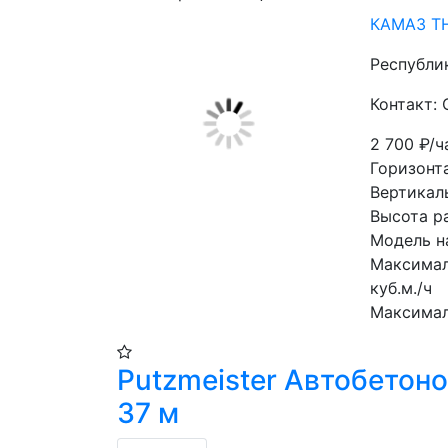
КАМАЗ TH
Республи
Контакт: 
2 700
₽/ч
Горизонт
Вертикаль
Высота ра
Модель н
Максимал
куб.м./ч
Максимал
Putzmeister Автобетон
37 м