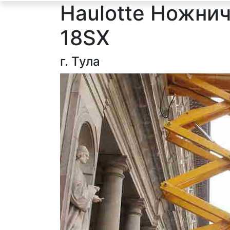
Haulotte Ножни
18SX
г. Тула