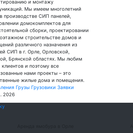
ктированию и монтажу
уникаций. Мы имеем многолетний
в производстве СИП панелей,
овлении домокомплектов для
тоятельной сборки, проектировании
оэтажном строительстве домов и
ений различного назначения из
ей СИП в г. Орле, Орловской,
ой, Брянской областях. Мы любим
 клиентов и поэтому все
зованные нами проекты – это
твенные жилые дома и помещения.
вления
Грузы
Грузовики
Заявки
р. 2026
ку
Аренда ямобура в Орле
А