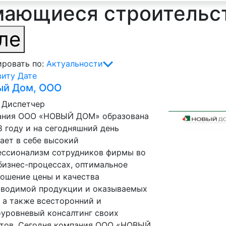
мающиеся строительс
ле
ровать по:
Актуальности
виту
Дате
ый Дом, ООО
 Диспетчер
ания ООО «НОВЫЙ ДОМ» образована
8 году и на сегодняшний день
ает в себе высокий
ессионализм сотрудников фирмы во
бизнес-процессах, оптимальное
ошение цены и качества
зводимой продукции и оказываемых
, а также всесторонний и
уровневый консалтинг своих
нтов. Сегодня компания ООО «НОВЫЙ