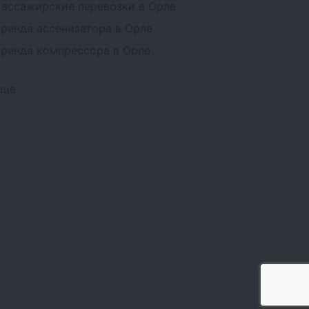
ассажирские перевозки в Орле
ренда ассенизатора в Орле
ренда компрессора в Орле
Еще