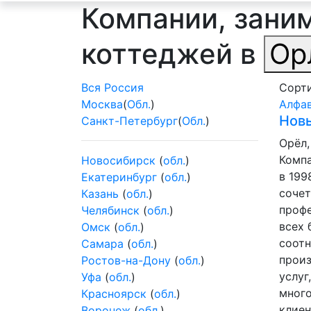
Компании, зани
коттеджей в
Ор
Вся Россия
Сорти
Москва
(
Обл.
)
Алфа
Нов
Санкт-Петербург
(
Обл.
)
Орёл,
Комп
Новосибирск
(
обл.
)
в 199
Екатеринбург
(
обл.
)
сочет
Казань
(
обл.
)
проф
Челябинск
(
обл.
)
всех 
Омск
(
обл.
)
соотн
Самара
(
обл.
)
прои
Ростов-на-Дону
(
обл.
)
услуг
Уфа
(
обл.
)
много
Красноярск
(
обл.
)
клие
Воронеж
(
обл.
)