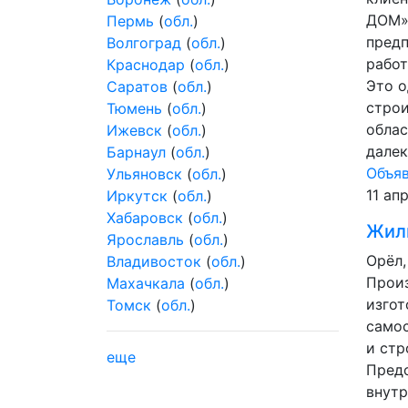
ДОМ»
Пермь
(
обл.
)
предп
Волгоград
(
обл.
)
работ
Краснодар
(
обл.
)
Это о
Саратов
(
обл.
)
строи
Тюмень
(
обл.
)
облас
Ижевск
(
обл.
)
далек
Барнаул
(
обл.
)
Объя
Ульяновск
(
обл.
)
11 ап
Иркутск
(
обл.
)
Хабаровск
(
обл.
)
Жил
Ярославль
(
обл.
)
Орёл,
Владивосток
(
обл.
)
Прои
Махачкала
(
обл.
)
изгот
Томск
(
обл.
)
самос
и стр
еще
Предо
внутр