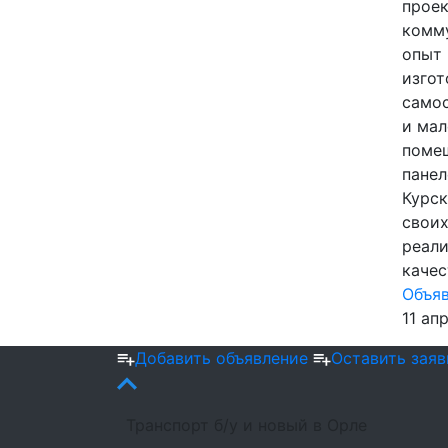
прое
комм
опыт 
изгот
самос
и мал
помещ
панел
Курск
своих
реали
качес
Объя
11 ап
Добавить объявление
Оставить заяв
Транспорт б/у и новый в Орле