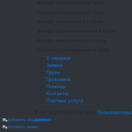
Аренда спецтехники в Орле
Прицепы б/у и новые в Орле
Аренда экскаватора в Орле
Аренда услуги автокрана в Орле
Аренда манипулятора в Орле
Услуги грузоперевозок в Орле
О сервисе
Заявки
Грузы
Грузовики
Помощь
Контакты
Платные услуги
©
УСПЕХСПЕЦТЕХ
в Орле
Пользователь
данных
Добавить объявление
Оставить заявку