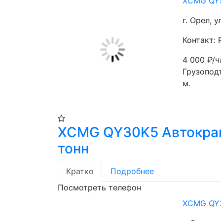
XCMG QY5
г. Орел, 
Контакт:
4 000
₽/ч
Грузоподъ
м. 
XCMG QY30K5 Автокра
тонн
Кратко
Подробнее
Посмотреть телефон
XCMG QY3