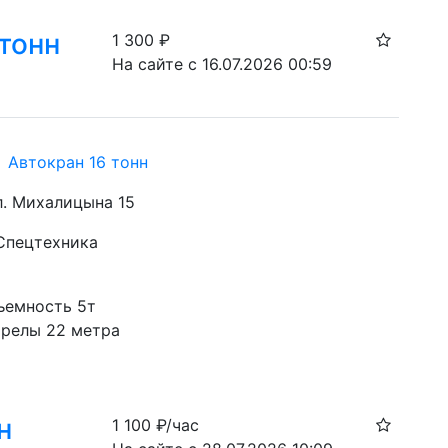
 тонн
1 300
₽
На сайте с 16.07.2026 00:59
i Автокран 16 тонн
ул. Михалицына 15
 Спецтехника
ъемность 5т
трелы 22 метра
н
1 100
₽/час