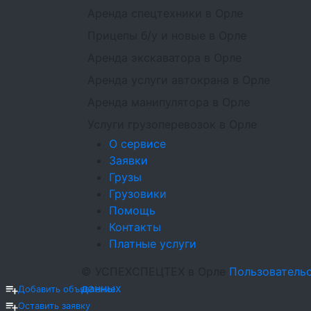
Аренда спецтехники в Орле
Прицепы б/у и новые в Орле
Аренда экскаватора в Орле
Аренда услуги автокрана в Орле
Аренда манипулятора в Орле
Услуги грузоперевозок в Орле
О сервисе
Заявки
Грузы
Грузовики
Помощь
Контакты
Платные услуги
©
УСПЕХСПЕЦТЕХ
в Орле
Пользователь
данных
Добавить объявление
Оставить заявку