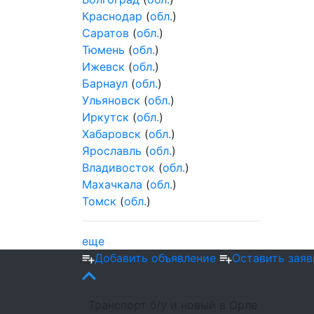
Краснодар
(
обл.
)
Саратов
(
обл.
)
Тюмень
(
обл.
)
Ижевск
(
обл.
)
Барнаул
(
обл.
)
Ульяновск
(
обл.
)
Иркутск
(
обл.
)
Хабаровск
(
обл.
)
Ярославль
(
обл.
)
Владивосток
(
обл.
)
Махачкала
(
обл.
)
Томск
(
обл.
)
еще
Добавить объявление
Оставить заяв
Транспорт б/у и новый в Орле