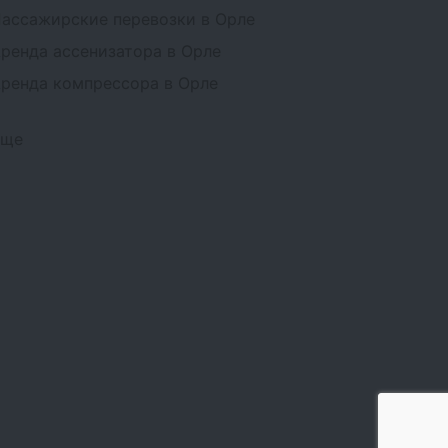
ассажирские перевозки в Орле
ренда ассенизатора в Орле
ренда компрессора в Орле
Еще