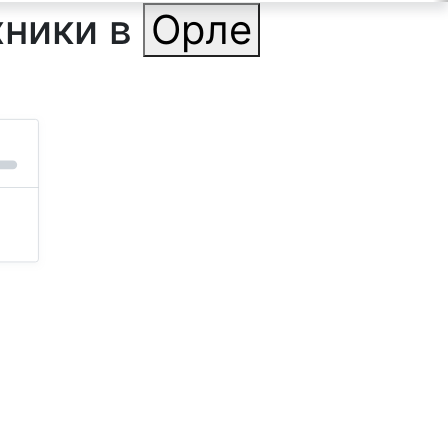
хники в
Орле