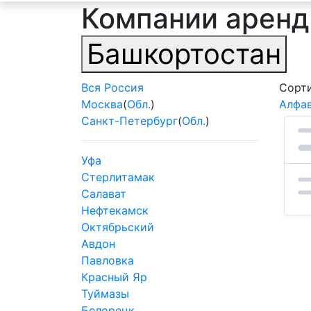
Компании аренд
Башкортостан
Вся Россия
Сорти
Москва
(
Обл.
)
Алфа
Санкт-Петербург
(
Обл.
)
Уфа
Стерлитамак
Салават
Нефтекамск
Октябрьский
Авдон
Павловка
Красный Яр
Туймазы
Белорецк