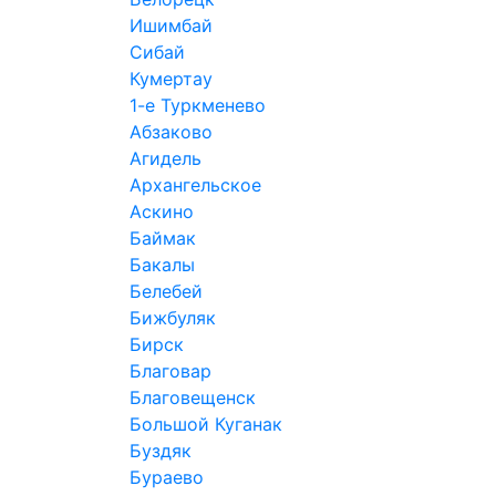
Ишимбай
Сибай
Кумертау
1-е Туркменево
Абзаково
Агидель
Архангельское
Аскино
Баймак
Бакалы
Белебей
Бижбуляк
Бирск
Благовар
Благовещенск
Большой Куганак
Буздяк
Бураево