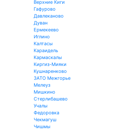
Верхние Киги
Гафурово
Давлеканово
Дуван
Ермекеево
Иглино
Калтасы
Караидель
Кармаскалы
Киргиз-Мияки
Кушнаренково
ЗАТО Межгорье
Мелеуз
Мишкино
Стерлибашево
Учалы
Федоровка
Чекмагуш
Чишмы