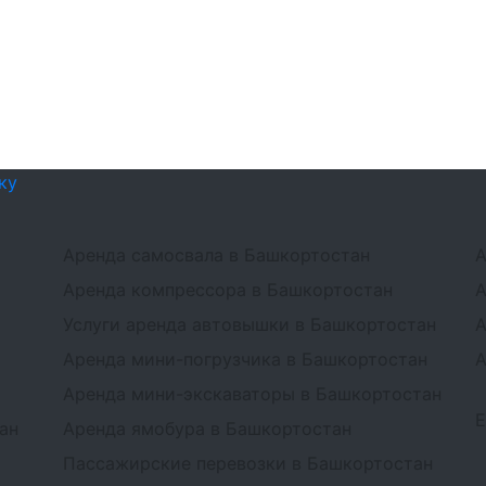
ку
Аренда самосвала в Башкортостан
А
Аренда компрессора в Башкортостан
А
Услуги аренда автовышки в Башкортостан
А
Аренда мини-погрузчика в Башкортостан
А
Аренда мини-экскаваторы в Башкортостан
ан
Аренда ямобура в Башкортостан
Пассажирские перевозки в Башкортостан