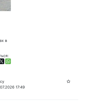
х в 
ься:
осу
07.2026 17:49