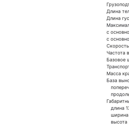
Грузопод
Длина тел
Длина гус
Максимал
с основно
с основно
Скорость 
Частота в
Базовое 
Транспорт
Масса кр
База вын
   попер
   продо
Габаритн
   длина 
   ширин
   высот