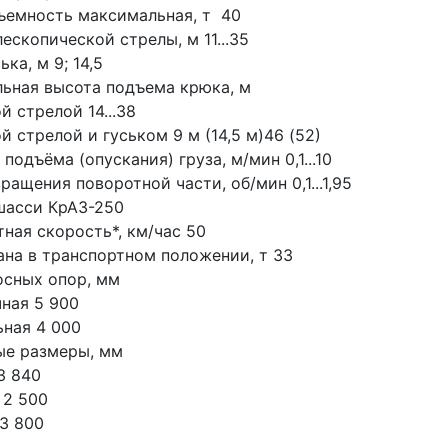
ъемность максимальная, т  40
ескопической стрелы, м 11...35
ька, м 9; 14,5
ьная высота подъема крюка, м  
й стрелой 14...38
й стрелой и гуськом 9 м (14,5 м)46 (52)
подъёма (опускания) груза, м/мин 0,1...10
ращения поворотной части, об/мин 0,1...1,95
шасси КрАЗ-250
ная скорость*, км/час 50
ана в транспортном положении, т 33
осных опор, мм
ечная 5 900
льная 4 000
ые размеры, мм
13 840
а 2 500
а 3 800