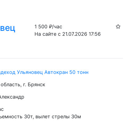
овец
1 500
₽/час
На сайте с 21.07.2026 17:56
здеход Ульяновец Автокран 50 тонн
область, г. Брянск
 Александр
ас
ъемность 30т, вылет стрелы 30м 