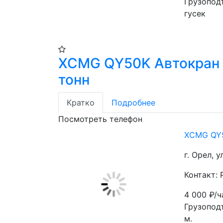
Грузоподъ
гусек
XCMG QY50K Автокран
тонн
Кратко
Подробнее
Посмотреть телефон
XCMG QY5
г. Орел, 
Контакт:
4 000
₽/ч
Грузоподъ
м. 