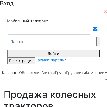
Вход
Мобильный телефон*
Войти
Забыли пароль?
Регистрация
Каталог
Объявления
Заявки
Грузы
Грузовики
Компании
А
с
Продажа колесных
тракторов,