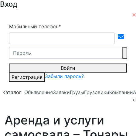
Вход
Мобильный телефон*
Войти
Забыли пароль?
Регистрация
Каталог
Объявления
Заявки
Грузы
Грузовики
Компании
А
с
Аренда и услуги
самосвала – Тонары