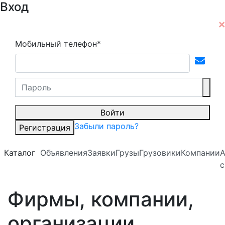
Вход
Мобильный телефон*
Войти
Забыли пароль?
Регистрация
Каталог
Объявления
Заявки
Грузы
Грузовики
Компании
А
с
Фирмы, компании,
организации,