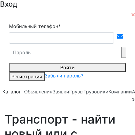
Вход
Мобильный телефон*
Войти
Забыли пароль?
Регистрация
Каталог
Объявления
Заявки
Грузы
Грузовики
Компании
А
э
Транспорт - найти
новый или с