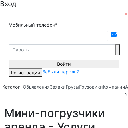
Вход
Мобильный телефон*
Войти
Забыли пароль?
Регистрация
Каталог
Объявления
Заявки
Грузы
Грузовики
Компании
А
э
Мини-погрузчики
аренда - Услуги,