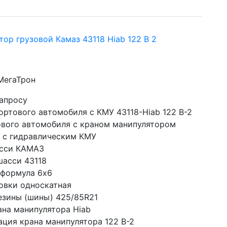
ор грузовой Камаз 43118 Hiab 122 B 2
 МегаТрон
запросу
ортового автомобиля с КМУ 43118-Hiab 122 B-2
ового автомобиля с краном манипулятором 
 с гидравлическим КМУ
сси КАМАЗ
шасси 43118
 формула 6x6
овки односкатная
езины (шины) 425/85R21
ана манипулятора Hiab
ция крана манипулятора 122 B-2