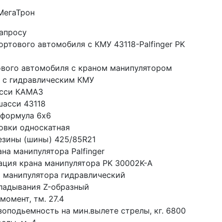
 МегаТрон
запросу
ртового автомобиля с КМУ 43118-Palfinger PK 
ового автомобиля с краном манипулятором 
 с гидравлическим КМУ
сси КАМАЗ
шасси 43118
 формула 6x6
овки односкатная
езины (шины) 425/85R21
на манипулятора Palfinger
ция крана манипулятора PK 30002K-A
а манипулятора гидравлический
ладывания Z-образный
момент, тм. 27.4
зоподьемность на мин.вылете стрелы, кг. 6800