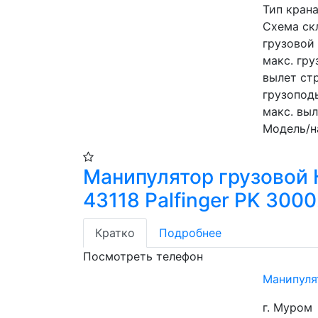
Тип кран
Схема ск
грузовой 
макс. гру
вылет стр
грузоподь
макс. выл
Модель/н
Манипулятор грузовой
43118 Palfinger PK 3000
Кратко
Подробнее
Посмотреть телефон
Манипулят
г. Муром