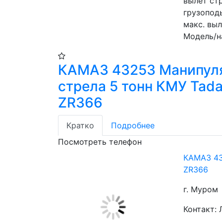
вылет стр
грузоподь
макс. выл
Модель/н
КАМАЗ 43253 Манипул
стрела 5 тонн КМУ Tad
ZR366
Кратко
Подробнее
Посмотреть телефон
КАМАЗ 43
ZR366
г. Муром
Контакт: 