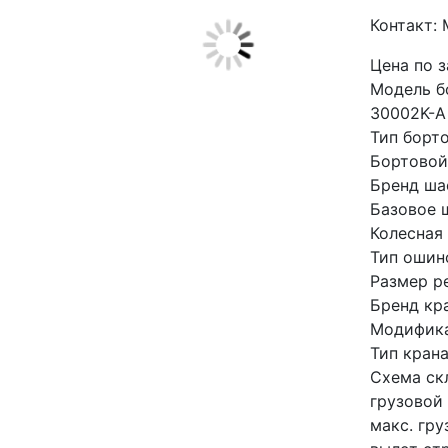
Контакт:
Цена по 
Модель бо
30002K-A
Тип борт
Бортовой
Бренд ша
Базовое 
Колесная
Тип ошин
Размер р
Бренд кра
Модифика
Тип кран
Схема ск
грузовой 
макс. гру