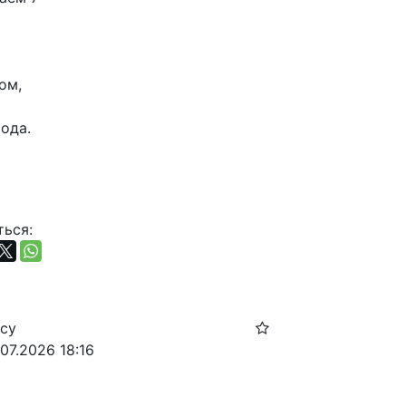
м, 
ода.
ься:
осу
07.2026 18:16