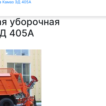
а Камаз ЭД 405А
я уборочная
ЭД 405А