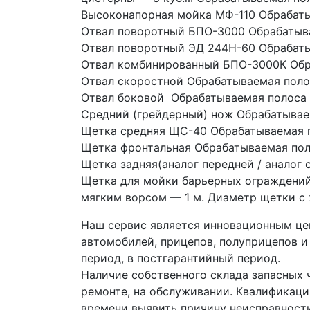
Высоконапорная мойка МФ-110 Обрабаты
Отвал поворотный БПО-3000 Обрабатыва
Отвал поворотный ЭД 244Н-60 Обрабаты
Отвал комбинированный БПО-3000К Обр
Отвал скоростной Обрабатываемая поло
Отвал боковой  Обрабатываемая полоса
Средний (грейдерный) нож Обрабатывае
Щетка средняя ЩС-40 Обрабатываемая п
Щетка фронтальная Обрабатываемая пол
Щетка задняя(аналог передней / аналог 
Щетка для мойки барьерных ограждений
мягким ворсом — 1 м. Диаметр щетки с
Наш сервис является инновационным цен
автомобилей, прицепов, полуприцепов и
период, в постгарантийный период.
Наличие собственного склада запасных ч
ремонте, на обслуживании. Квалификация
времени выявить причину неисправности,