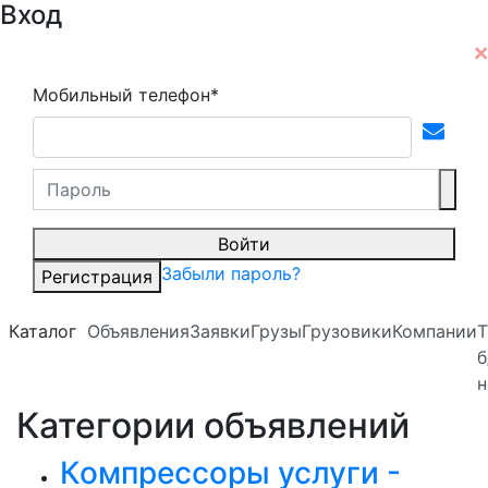
Вход
Мобильный телефон*
Войти
Забыли пароль?
Регистрация
Каталог
Объявления
Заявки
Грузы
Грузовики
Компании
Т
б
н
Категории объявлений
Компрессоры услуги -