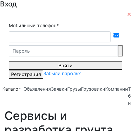
Вход
Мобильный телефон*
Войти
Забыли пароль?
Регистрация
Каталог
Объявления
Заявки
Грузы
Грузовики
Компании
Т
б
н
Сервисы и
разработка грунта.